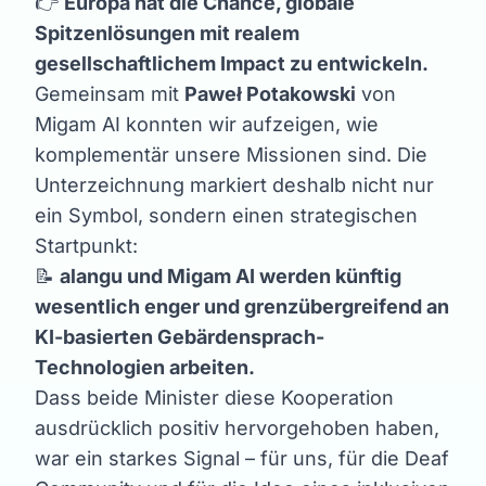
👉
Europa hat die Chance, globale
Spitzenlösungen mit realem
gesellschaftlichem Impact zu entwickeln.
Gemeinsam mit
Paweł Potakowski
von
Migam AI konnten wir aufzeigen, wie
komplementär unsere Missionen sind. Die
Unterzeichnung markiert deshalb nicht nur
ein Symbol, sondern einen strategischen
Startpunkt:
📝
alangu und Migam AI werden künftig
wesentlich enger und grenzübergreifend an
KI-basierten Gebärdensprach-
Technologien arbeiten.
Dass beide Minister diese Kooperation
ausdrücklich positiv hervorgehoben haben,
war ein starkes Signal – für uns, für die Deaf