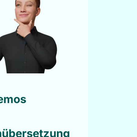
Demos
enübersetzung